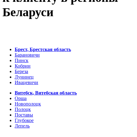
Беларуси
Брест, Брестская область
Барановичи
Пинск
Кобрин
Береза
Лунинец
Ивацевичи
Витебск, Витебская область
Орша
Новополоцк
Полоцк
Поставы
Глубокое
Лепель