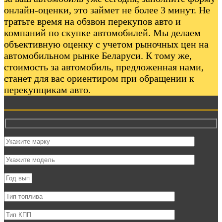
онлайн-оценки, это займет не более 3 минут. Не
тратьте время на обзвон перекупов авто и
компаний по скупке автомобилей. Мы делаем
объективную оценку с учетом рыночных цен на
автомобильном рынке Беларуси. К тому же,
стоимость за автомобиль, предложенная нами,
станет для вас ориентиром при обращении к
перекупщикам авто.