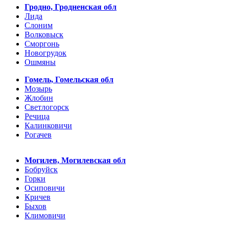
Гродно, Гродненская обл
Лида
Слоним
Волковыск
Сморгонь
Новогрудок
Ошмяны
Гомель, Гомельская обл
Мозырь
Жлобин
Светлогорск
Речица
Калинковичи
Рогачев
Могилев, Могилевская обл
Бобруйск
Горки
Осиповичи
Кричев
Быхов
Климовичи