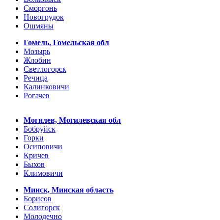
Сморгонь
Новогрудок
Ошмяны
Гомель, Гомельская обл
Мозырь
Жлобин
Светлогорск
Речица
Калинковичи
Рогачев
Могилев, Могилевская обл
Бобруйск
Горки
Осиповичи
Кричев
Быхов
Климовичи
Минск, Минская область
Борисов
Солигорск
Молодечно