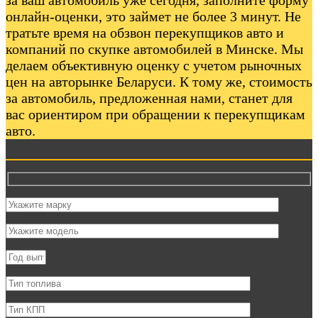
онлайн-оценки, это займет не более 3 минут. Не
тратьте время на обзвон перекупщиков авто и
компаний по скупке автомобилей в Минске. Мы
делаем объективную оценку с учетом рыночных
цен на авторынке Беларуси. К тому же, стоимость
за автомобиль, предложенная нами, станет для
вас ориентиром при обращении к перекупщикам
авто.