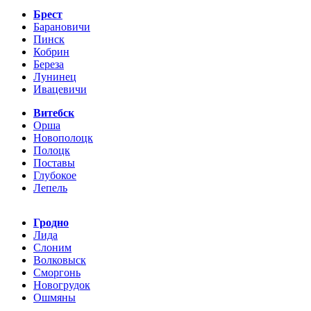
Брест
Барановичи
Пинск
Кобрин
Береза
Лунинец
Ивацевичи
Витебск
Орша
Новополоцк
Полоцк
Поставы
Глубокое
Лепель
Гродно
Лида
Слоним
Волковыск
Сморгонь
Новогрудок
Ошмяны