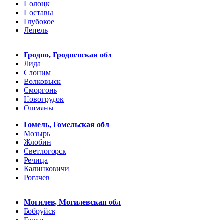
Полоцк
Поставы
Глубокое
Лепель
Гродно, Гродненская обл
Лида
Слоним
Волковыск
Сморгонь
Новогрудок
Ошмяны
Гомель, Гомельская обл
Мозырь
Жлобин
Светлогорск
Речица
Калинковичи
Рогачев
Могилев, Могилевская обл
Бобруйск
Горки