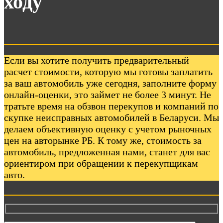
ходу
Если вы хотите получить предварительный
расчет стоимости, которую мы готовы заплатить
за ваш автомобиль уже сегодня, заполните форму
онлайн-оценки, это займет не более 3 минут. Не
тратьте время на обзвон перекупов и компаний по
скупке неисправных автомобилей в Беларуси. Мы
делаем объективную оценку с учетом рыночных
цен на авторынке РБ. К тому же, стоимость за
автомобиль, предложенная нами, станет для вас
ориентиром при обращении к перекупщикам
авто.