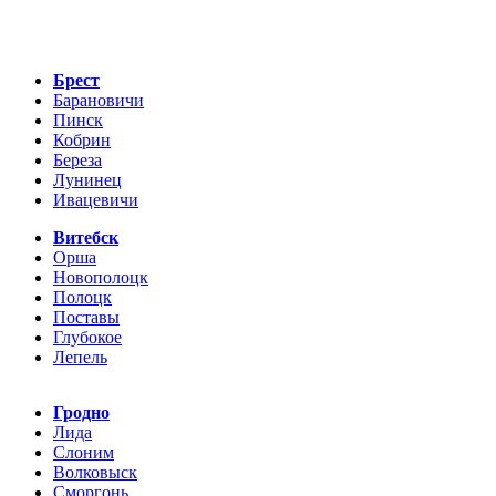
Брест
Барановичи
Пинск
Кобрин
Береза
Лунинец
Ивацевичи
Витебск
Орша
Новополоцк
Полоцк
Поставы
Глубокое
Лепель
Гродно
Лида
Слоним
Волковыск
Сморгонь