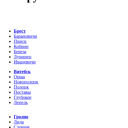
Брест
Барановичи
Пинск
Кобрин
Береза
Лунинец
Ивацевичи
Витебск
Орша
Новополоцк
Полоцк
Поставы
Глубокое
Лепель
Гродно
Лида
Слоним